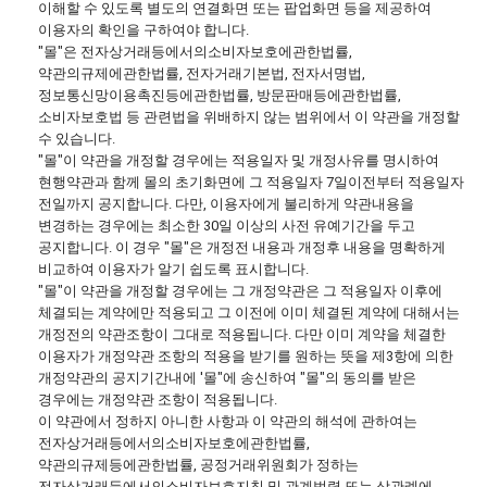
이해할 수 있도록 별도의 연결화면 또는 팝업화면 등을 제공하여
이용자의 확인을 구하여야 합니다.
"몰"은 전자상거래등에서의소비자보호에관한법률,
약관의규제에관한법률, 전자거래기본법, 전자서명법,
정보통신망이용촉진등에관한법률, 방문판매등에관한법률,
소비자보호법 등 관련법을 위배하지 않는 범위에서 이 약관을 개정할
수 있습니다.
"몰"이 약관을 개정할 경우에는 적용일자 및 개정사유를 명시하여
현행약관과 함께 몰의 초기화면에 그 적용일자 7일이전부터 적용일자
전일까지 공지합니다. 다만, 이용자에게 불리하게 약관내용을
변경하는 경우에는 최소한 30일 이상의 사전 유예기간을 두고
공지합니다. 이 경우 "몰"은 개정전 내용과 개정후 내용을 명확하게
비교하여 이용자가 알기 쉽도록 표시합니다.
"몰"이 약관을 개정할 경우에는 그 개정약관은 그 적용일자 이후에
체결되는 계약에만 적용되고 그 이전에 이미 체결된 계약에 대해서는
개정전의 약관조항이 그대로 적용됩니다. 다만 이미 계약을 체결한
이용자가 개정약관 조항의 적용을 받기를 원하는 뜻을 제3항에 의한
개정약관의 공지기간내에 '몰"에 송신하여 "몰"의 동의를 받은
경우에는 개정약관 조항이 적용됩니다.
이 약관에서 정하지 아니한 사항과 이 약관의 해석에 관하여는
전자상거래등에서의소비자보호에관한법률,
약관의규제등에관한법률, 공정거래위원회가 정하는
전자상거래등에서의소비자보호지침 및 관계법령 또는 상관례에