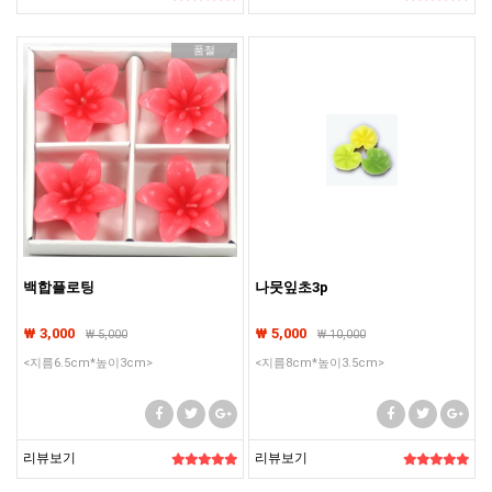
품절
백합플로팅
나뭇잎초3p
₩ 3,000
₩ 5,000
₩
5,000
₩
10,000
<지름6.5cm*높이3cm>
<지름8cm*높이3.5cm>
리뷰보기
리뷰보기