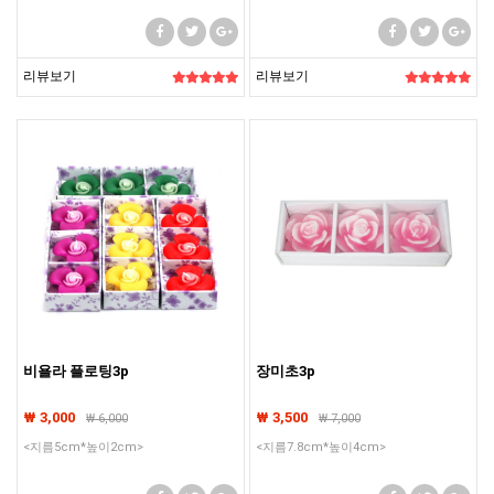
리뷰보기
리뷰보기
비욜라 플로팅3p
장미초3p
₩ 3,000
₩ 3,500
₩
6,000
₩
7,000
<지름5cm*높이2cm>
<지름7.8cm*높이4cm>