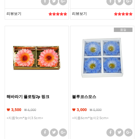
리뷰보기
리뷰보기
품절
해바라기 플로팅2p 핑크
블루코스모스
₩ 3,500
₩ 3,000
₩
6,000
₩
5,000
<지름9cm*높이3.5cm>
<지름6cm*높이2.5cm>