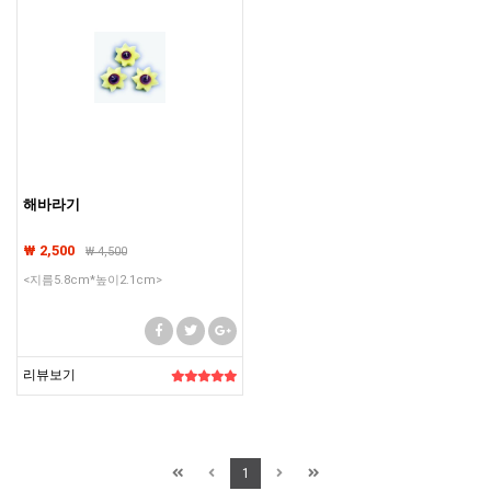
해바라기
₩ 2,500
₩
4,500
<지름5.8cm*높이2.1cm>
리뷰보기
1