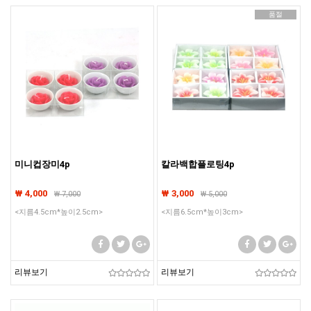
품절
미니컵장미4p
칼라백합플로팅4p
₩ 4,000
₩ 3,000
₩
7,000
₩
5,000
<지름4.5cm*높이2.5cm>
<지름6.5cm*높이3cm>
리뷰보기
리뷰보기