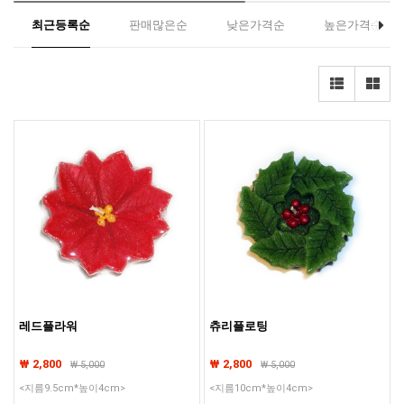
최근등록순
판매많은순
낮은가격순
높은가격순
레드플라워
츄리플로팅
₩ 2,800
₩ 2,800
₩
5,000
₩
5,000
<지름9.5cm*높이4cm>
<지름10cm*높이4cm>