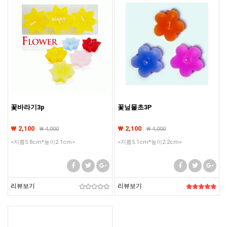
꽃바라기3p
꽃닢물초3P
₩ 2,100
₩ 2,100
₩
4,000
₩
4,000
<지름5.8cm*높이2.1cm>
<지름5.1cm*높이2.2cm>
리뷰보기
리뷰보기