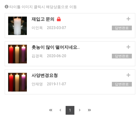
타이틀 이미지 클릭시 해당상품으로 이동
재입고 문의
이인옥
2023-03-07
답변완료
촛농이 많이 떨어지네요..
김경옥
2020-06-20
답변완료
사양변경요청
안재영
2019-11-07
답변완료
1