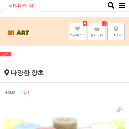
Toggle
이전사이트가기
naviga
0
0
위시리스트
장바구니
1:1문의
공지
다양한 향초
HOME
향초
기존회원님은 pc나 모바일에서 이전아이디로 로그인하시면됩니다