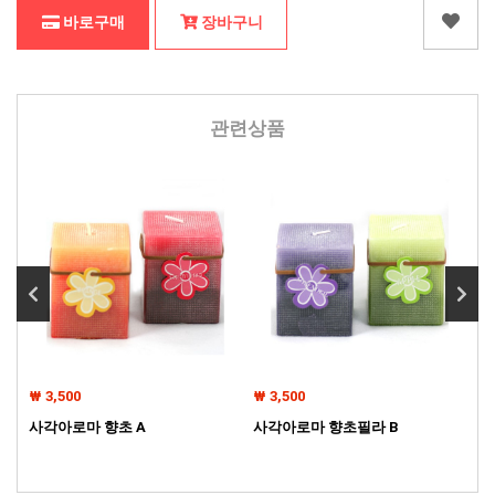
바로구매
장바구니
관련상품
₩ 3,500
₩ 3,500
₩ 
사각아로마 향초 A
사각아로마 향초필라 B
미