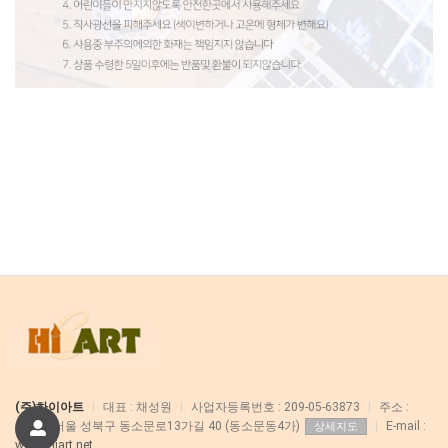
(주)하이아트
|
대표 : 채성원
|
사업자등록번호 : 209-05-63873
|
주소 :
02832 서울 성북구 동소문로13가길 40 (동소문동4가)
|
E-mail :
상세지도
web@hiart.net