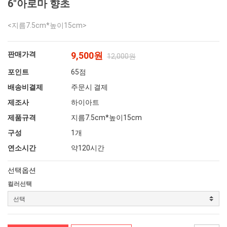
6"아로마 향초
<지름7.5cm*높이15cm>
판매가격
9,500원
12,000원
포인트
65점
배송비결제
주문시 결제
제조사
하이아트
제품규격
지름7.5cm*높이15cm
구성
1개
연소시간
약120시간
선택옵션
컬러선택