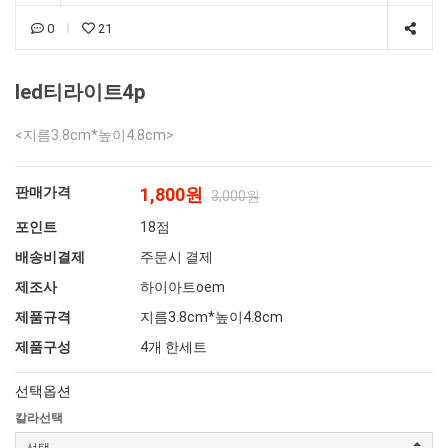
0
21
led티라이트4p
<지름3.8cm*높이4.8cm>
판매가격
1,800원
3,000원
포인트
18점
배송비결제
주문시 결제
제조사
하이아트oem
제품규격
지름3.8cm*높이4.8cm
제품구성
4개 한세트
선택옵션
칼라선택