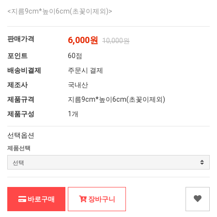
<지름9cm*높이6cm(초꽃이제외)>
판매가격
6,000원
10,000원
포인트
60점
배송비결제
주문시 결제
제조사
국내산
제품규격
지름9cm*높이6cm(초꽃이제외)
제품구성
1개
선택옵션
제품선택
바로구매
장바구니