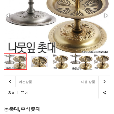
이전상품
다음 상품
0
21
동촛대,주석촛대