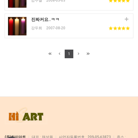
김주열
2008-03-03
진짜커요..ㅋㅋ
강두희
2007-08-20
1
(주)하이아트
|
대표 : 채성원
|
사업자등록번호 : 209-05-63873
|
주소 :