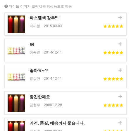
타이틀 이미지 클릭시 해당상품으로 이동
파스텔색 강추!!!!
이재완
2015-03-03
ee
장승연
2014-12-11
좋아요~^^
장승연
2014-12-11
좋긴한데요
김형수
2008-12-20
가격, 품질, 배송까지 좋습니다.