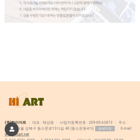
(주)하이아트
|
대표 : 채성원
|
사업자등록번호 : 209-05-63873
|
주소 :
02832 서울 성북구 동소문로13가길 40 (동소문동4가)
|
E-mail :
상세지도
web@hiart.net