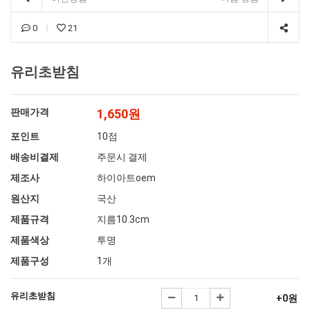
0
21
유리초받침
판매가격
1,650원
포인트
10점
배송비결제
주문시 결제
제조사
하이아트oem
원산지
국산
제품규격
지름10.3cm
제품색상
투명
제품구성
1개
유리초받침
+0원